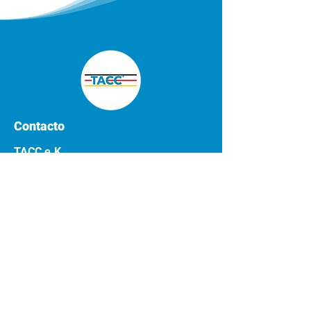
Contacto
TACC e.K.
Wasserbank 3
58456 Witten
Germany
info@tacc.de
Tel.:
+49 (0) 2302 2803085
Fax:
+49 (0) 2302 28030859